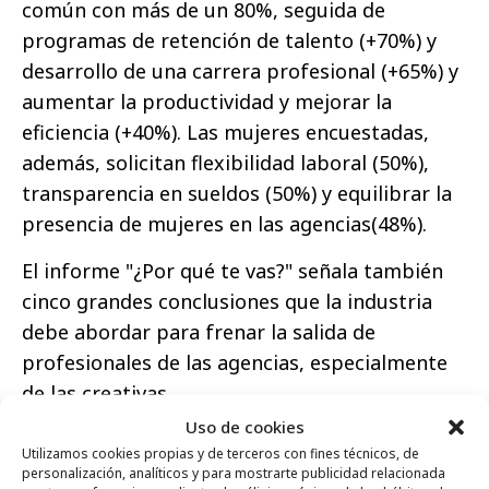
común con más de un 80%, seguida de
programas de retención de talento (+70%) y
desarrollo de una carrera profesional (+65%) y
aumentar la productividad y mejorar la
eficiencia (+40%). Las mujeres encuestadas,
además, solicitan flexibilidad laboral (50%),
transparencia en sueldos (50%) y equilibrar la
presencia de mujeres en las agencias(48%).
El informe "¿Por qué te vas?" señala también
cinco grandes conclusiones que la industria
debe abordar para frenar la salida de
profesionales de las agencias, especialmente
de las creativas.
Uso de cookies
La brecha salarial golpea en lo
Utilizamos cookies propias y de terceros con fines técnicos, de
económico y en la autopercepción. Las
personalización, analíticos y para mostrarte publicidad relacionada