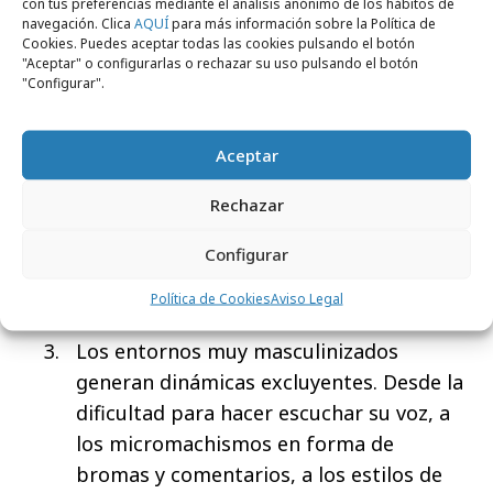
con tus preferencias mediante el análisis anónimo de los hábitos de
mujeres son plenamente conscientes de
navegación. Clica
AQUÍ
para más información sobre la Política de
la desigualdad salarial, lo que les genera
Cookies. Puedes aceptar todas las cookies pulsando el botón
"Aceptar" o configurarlas o rechazar su uso pulsando el botón
sentimientos de rabia y frustración,
"Configurar".
además de menoscabar su confianza.
Las mujeres tienen ambición, pero el no
Aceptar
verla realizada es fuente de frustración.
Rechazar
Las mujeres tienen mayor dificultad para
llegar a puestos de dirección o a tener un
Configurar
recorrido profesional análogo al de sus
Política de Cookies
Aviso Legal
compañeros masculinos.
Los entornos muy masculinizados
generan dinámicas excluyentes. Desde la
dificultad para hacer escuchar su voz, a
los micromachismos en forma de
bromas y comentarios, a los estilos de