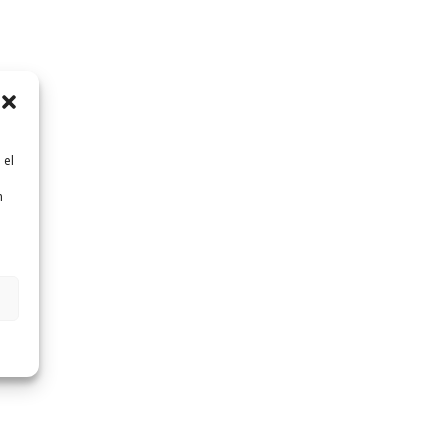
 el
n
n