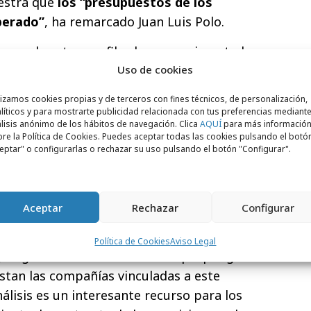
uestra que
los “presupuestos de los
perado”
, ha remarcado Juan Luis Polo.
iones de estos perfiles han experimentado
to,
otras se han visto reducidas como son
Uso de cookies
rofesionales vinculados a los
lizamos cookies propias y de terceros con fines técnicos, de personalización,
 media y de contenidos
. Sobre este hecho,
líticos y para mostrarte publicidad relacionada con tus preferencias mediante
lisis anónimo de los hábitos de navegación. Clica
AQUÍ
para más informació
 si bien hace unos años estos perfiles eran
re la Política de Cookies. Puedes aceptar todas las cookies pulsando el botó
or, en los últimos años han asistido a un
eptar" o configurarlas o rechazar su uso pulsando el botón "Configurar".
 por la que las tarifas han bajado.
participado las
44 agencias asociadas a
Aceptar
Rechazar
Configurar
a elaborado con un doble objetivo. Por un
 decisiones en el seno interno de las
Política de Cookies
Aviso Legal
, erigirse en una herramienta que ponga en
estan las compañías vinculadas a este
álisis es un interesante recurso para los