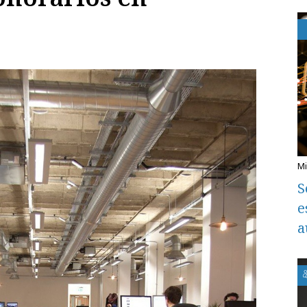
S
e
a