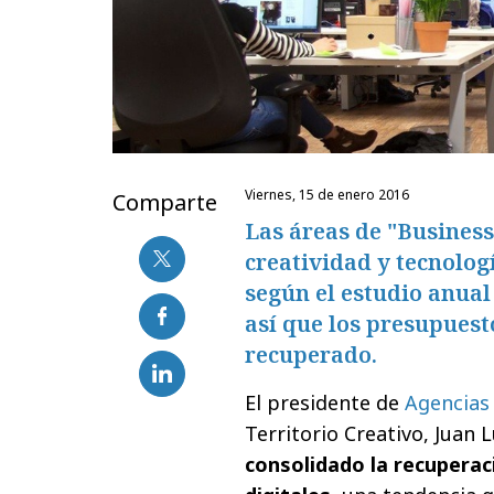
viernes, 15 de enero 2016
Comparte
Las áreas de "Business 
creatividad y tecnolog
según el estudio anual
así que los presupuest
recuperado.
El presidente de
Agencias 
Territorio Creativo, Juan 
consolidado la recuperac