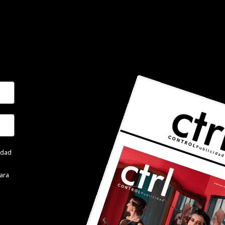
cidad
ara