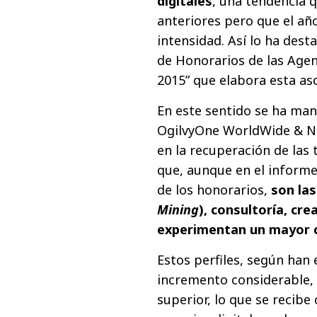
digitales
, una tendencia q
anteriores pero que el a
intensidad. Así lo ha dest
de Honorarios de las Agen
2015” que elabora esta as
En este sentido se ha ma
OgilvyOne WorldWide & Ne
en la recuperación de las 
que, aunque en el inform
de los honorarios,
son la
Mining
), consultoría, cre
experimentan un mayor c
Estos perfiles, según han
incremento considerable,
superior, lo que se recibe