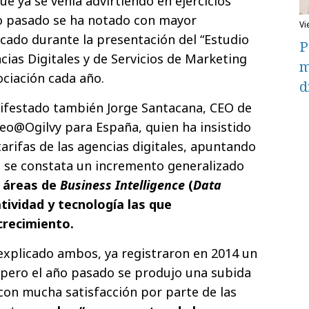
ue ya se venía advirtiendo en ejercicios
ño pasado se ha notado con mayor
v
acado durante la presentación del “Estudio
P
cias Digitales y de Servicios de Marketing
m
ociación cada año.
d
nifestado también Jorge Santacana, CEO de
o@Ogilvy para España, quien ha insistido
tarifas de las agencias digitales, apuntando
e se constata un incremento generalizado
s áreas de
Business Intelligence
(
Data
atividad y tecnología las que
recimiento.
 explicado ambos, ya registraron en 2014 un
 pero el año pasado se produjo una subida
 con mucha satisfacción por parte de las