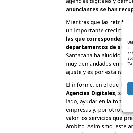
agencias digitales y dem
anunciantes se han recu
Mientras que las retribuc
un importante crecimien
las que corresponden a p
Uti
departamentos de social
ana
aná
Santacana ha aludido que,
sob
muy demandados en el sect
"Ac
ajuste y es por esta razón
El informe, en el que han 
Agencias Digitales
, se h
lado, ayudar en la toma de
empresas y, por otro lado
valor los servicios que pr
ámbito. Asimismo, este an