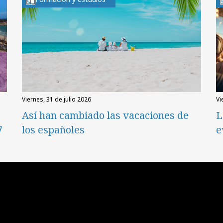
viernes, 31 de julio 2026
v
Así han cambiado las vacaciones de
L
7
los españoles
e