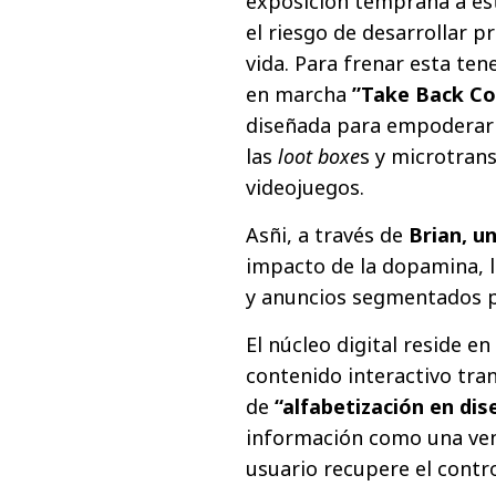
exposición temprana a es
el riesgo de desarrollar 
vida. Para frenar esta ten
en marcha
”Take Back Co
diseñada para empoderar 
las
loot boxe
s y microtran
videojuegos.
Asñi, a través de
Brian, u
impacto de la dopamina, l
y anuncios segmentados 
El núcleo digital reside e
contenido interactivo tra
de
“alfabetización en dis
información como una ven
usuario recupere el contr