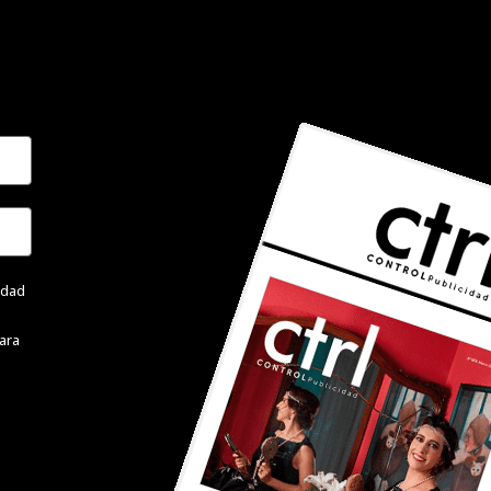
cidad
ara