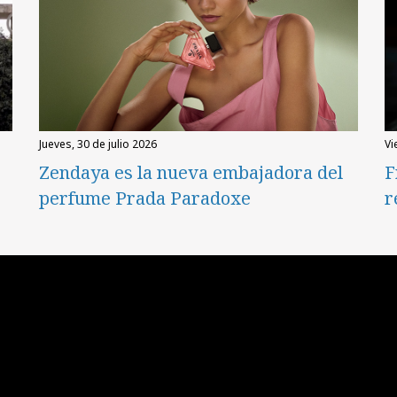
jueves, 30 de julio 2026
v
Zendaya es la nueva embajadora del
F
perfume Prada Paradoxe
r