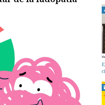
v
E
c