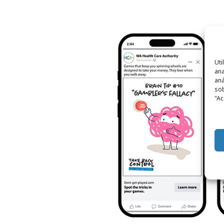
Uti
ana
aná
sob
"Ac