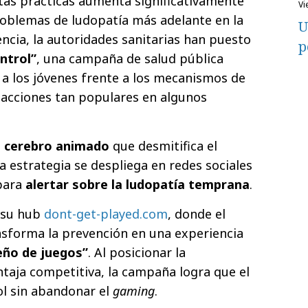
tas prácticas aumenta significativamente
v
problemas de ludopatía más adelante en la
U
encia, la autoridades sanitarias han puesto
p
ntrol”
, una campaña de salud pública
a los jóvenes frente a los mecanismos de
sacciones tan populares en algunos
n cerebro animado
que desmitifica el
a estrategia se despliega en redes sociales
para
alertar sobre la ludopatía temprana
.
n su hub
dont-get-played.com
, donde el
nsforma la prevención en una experiencia
eño de juegos”
. Al posicionar la
taja competitiva, la campaña logra que el
ol sin abandonar el
gaming
.