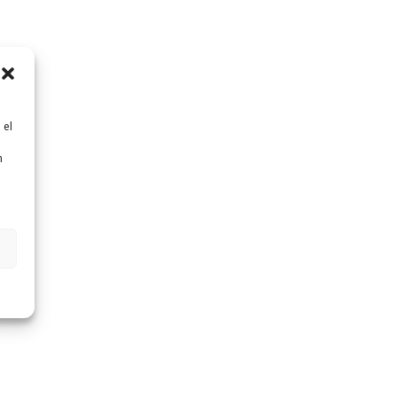
 el
n
n