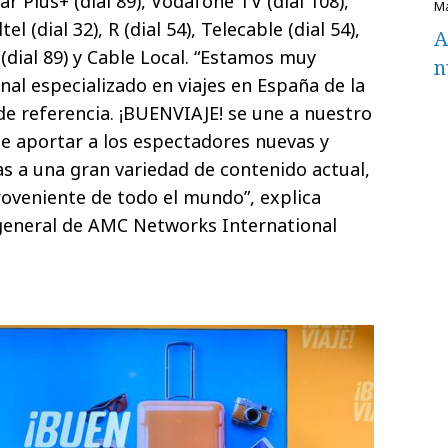
r Plus+ (dial 89), Vodafone TV (dial 108),
el (dial 32), R (dial 54), Telecable (dial 54),
A
v (dial 89) y Cable Local. “Estamos muy
n
nal especializado en viajes en España de la
e referencia. ¡BUENVIAJE! se une a nuestro
de aportar a los espectadores nuevas y
s a una gran variedad de contenido actual,
roveniente de todo el mundo”, explica
 general de AMC Networks International