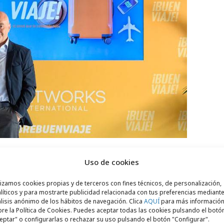
Uso de cookies
atos de alta calidad e innovadores, y
lizamos cookies propias y de terceros con fines técnicos, de personalización,
dos de producción propia, ¡BUENVIAJE!
líticos y para mostrarte publicidad relacionada con tus preferencias mediante
cubrir y explorar nuevos lugares
lisis anónimo de los hábitos de navegación. Clica
AQUÍ
para más informació
re la Política de Cookies. Puedes aceptar todas las cookies pulsando el botó
ones responsables y respetuosas con
eptar" o configurarlas o rechazar su uso pulsando el botón "Configurar".