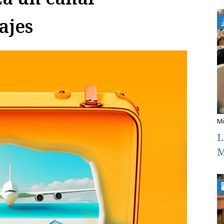
ajes
L
M