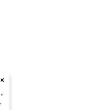
 el
n
n