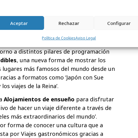
medio ambiente
. A través de un amplio
l canal ofrece una experiencia completa
el turismo a descubrir destinos
Aceptar
Rechazar
Configurar
ronómicos, alojamientos singulares y
Política de Cookies
Aviso Legal
torno a distintos pilares de programación
dibles
, una nueva forma de mostrar los
os lugares más famosos del mundo desde un
gracias a formatos como ‘Japón con Sue
 los viajes de la Reina’.
ta
Alojamientos de ensueño
para disfrutar
ivo de hacer un viaje diferente a través de
les más extraordinarios del mundo’.
r forma de conocer una cultura que a
sta por Viajes gastronómicos gracias a