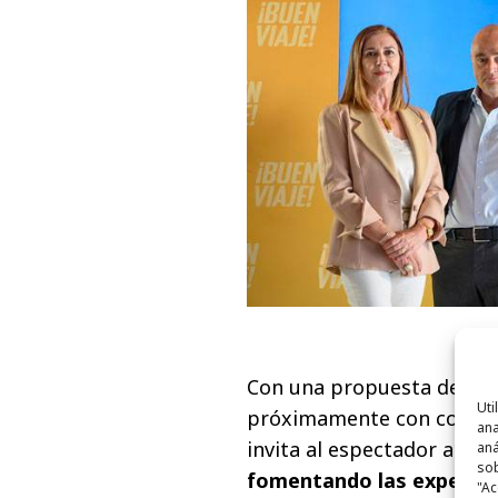
Con una propuesta de form
Uti
próximamente con conteni
ana
invita al espectador a
des
aná
sob
fomentando las expedici
"Ac