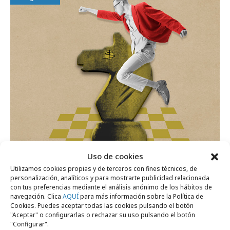
Uso de cookies
Utilizamos cookies propias y de terceros con fines técnicos, de
personalización, analíticos y para mostrarte publicidad relacionada
martes, 20 de junio 2023
con tus preferencias mediante el análisis anónimo de los hábitos de
navegación. Clica
AQUÍ
para más información sobre la Política de
Las indies catalanas también abrazan los
Cookies. Puedes aceptar todas las cookies pulsando el botón
vientos de cambio
"Aceptar" o configurarlas o rechazar su uso pulsando el botón
"Configurar".