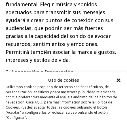
fundamental. Elegir música y sonidos
adecuados para transmitir sus mensajes
ayudará a crear puntos de conexión con sus
audiencias, que podrán ser más fuertes
gracias a la capacidad del sonido de evocar
recuerdos, sentimientos y emociones.
Permitirá también asociar la marca a gustos,
intereses y estilos de vida.
2. Adaptación e Integración
Uso de cookies
La publicidad en formato audio se integrará
Utilizamos cookies propias y de terceros con fines técnicos, de
dentro del medio digital de manera que no
personalización, analíticos y para mostrarte publicidad relacionada
con tus preferencias mediante el análisis anónimo de los hábitos de
resulte intrusivo y será capaz de adaptarse a
navegación. Clica
AQUÍ
para más información sobre la Política de
cualquier plataforma donde viva. En la
Cookies. Puedes aceptar todas las cookies pulsando el botón
"Aceptar" o configurarlas o rechazar su uso pulsando el botón
actualidad, este tipo de anuncios se usa
"Configurar".
ampliamente en el entorno del streaming,