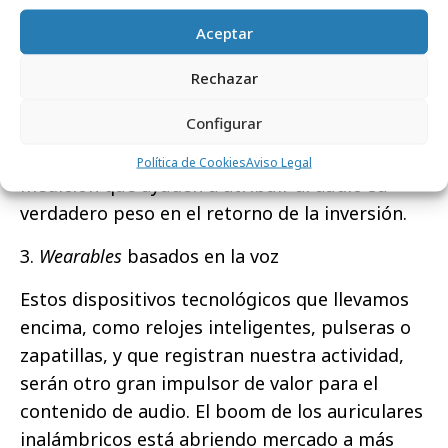
pero en los próximos años también se
Aceptar
trasladará a otras plataformas como los
asistentes de voz, las aplicaciones o las redes
Rechazar
sociales. El verdadero reto estará en evaluar la
Configurar
efectividad de esta integración, para lo que
será necesario desarrollar modelos de
Política de Cookies
Aviso Legal
medición que ayuden a atribuir al audio su
verdadero peso en el retorno de la inversión.
3.
Wearables
basados en la voz
Estos dispositivos tecnológicos que llevamos
encima, como relojes inteligentes, pulseras o
zapatillas, y que registran nuestra actividad,
serán otro gran impulsor de valor para el
contenido de audio. El boom de los auriculares
inalámbricos está abriendo mercado a más