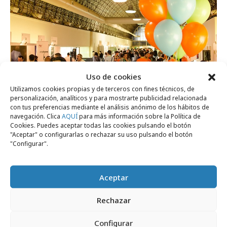
Uso de cookies
Utilizamos cookies propias y de terceros con fines técnicos, de
personalización, analíticos y para mostrarte publicidad relacionada
sábado, 25 de febrero 2017
con tus preferencias mediante el análisis anónimo de los hábitos de
navegación. Clica
AQUÍ
para más información sobre la Política de
OpenExpo cierra inscripciones el 17 de
Cookies. Puedes aceptar todas las cookies pulsando el botón
marzo.
"Aceptar" o configurarlas o rechazar su uso pulsando el botón
"Configurar".
Formación y estudios
Aceptar
Rechazar
Configurar