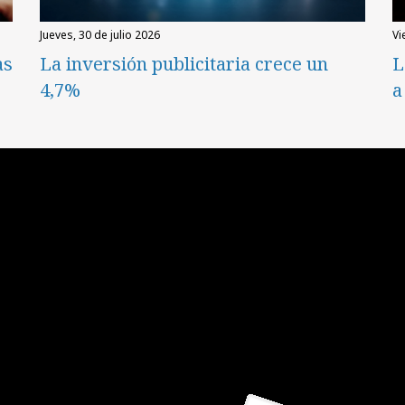
jueves, 30 de julio 2026
v
as
La inversión publicitaria crece un
L
4,7%
a