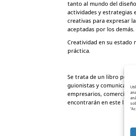
tanto al mundo del diseño
actividades y estrategias
creativas para expresar l
aceptadas por los demás.
Creatividad en su estado 
práctica.
Se trata de un libro pensa
guionistas y comunicador
Uti
ana
empresarios, comerciales 
aná
encontrarán en este libro 
sob
"Ac