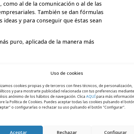
, como al de la comunicación o al de las
 empresariales. También se dan fórmulas
as ideas y para conseguir que éstas sean
más puro, aplicada de la manera más
Uso de cookies
do para diseñadores, publicitarios,
es en general. Pero también para
lizamos cookies propias y de terceros con fines técnicos, de personalización,
líticos y para mostrarte publicidad relacionada con tus preferencias mediante
y profesionales del marketing, que
lisis anónimo de los hábitos de navegación. Clica
AQUÍ
para más informació
una fuente de inspiración.
re la Política de Cookies. Puedes aceptar todas las cookies pulsando el botó
eptar" o configurarlas o rechazar su uso pulsando el botón "Configurar".
Aceptar
Rechazar
Configurar