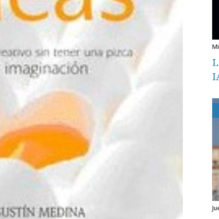
L
I
ju