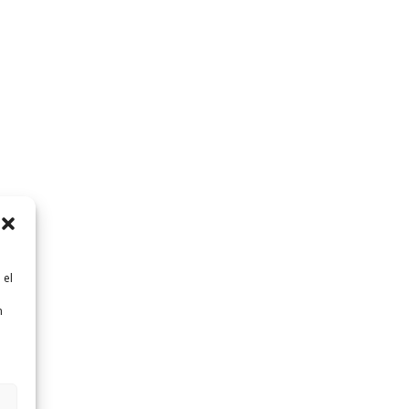
 el
n
n