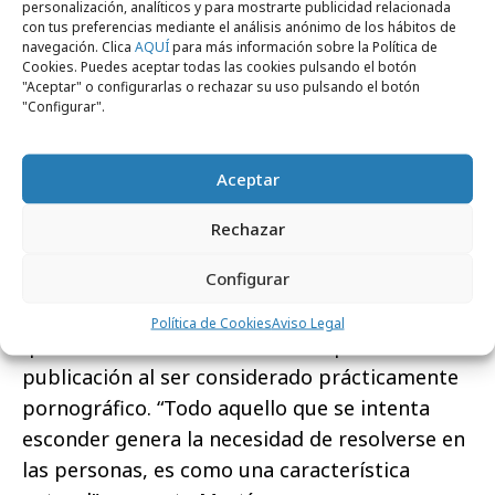
A su juicio,
el efecto Streisand, bebe mucho
personalización, analíticos y para mostrarte publicidad relacionada
con tus preferencias mediante el análisis anónimo de los hábitos de
de la curiosidad del ser humano y su
navegación. Clica
AQUÍ
para más información sobre la Política de
necesidad de conocer aquello que se le
Cookies. Puedes aceptar todas las cookies pulsando el botón
"Aceptar" o configurarlas o rechazar su uso pulsando el botón
quiere ocultar
. De hecho, la Historia está llena
"Configurar".
de libros prohibidos que han acabado por
convertirse en clásicos. Es el caso de El origen
Aceptar
de las especies de Charles Darwin, censurado
en Reino Unido, Grecia y Yugoslavia porque sus
Rechazar
ideas sobre la selección natural y la teoría de
Configurar
la evolución contradecían los supuestos
creacionistas bíblicos. O Lolita de Nabokov
Política de Cookies
Aviso Legal
que encontró serias dificultades para su
publicación al ser considerado prácticamente
pornográfico. “Todo aquello que se intenta
esconder genera la necesidad de resolverse en
las personas, es como una característica