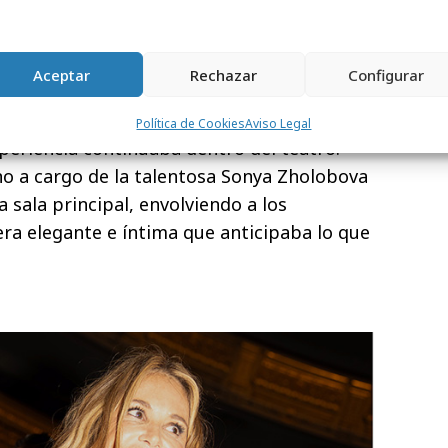
 a ese París imaginado: la fashion ilustrator
sistentes en directo; la
música en vivo
Aceptar
Rechazar
Configurar
ergía y un "insta moment" con alas parecía
drid sobre sus hombros.
Política de Cookies
Aviso Legal
xperiencia continuaba dentro del teatro.
no a cargo de la talentosa Sonya Zholobova
a sala principal, envolviendo a los
ra elegante e íntima que anticipaba lo que