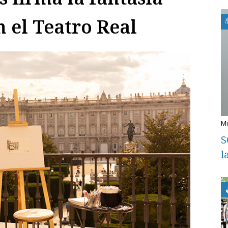
 el Teatro Real
S
l