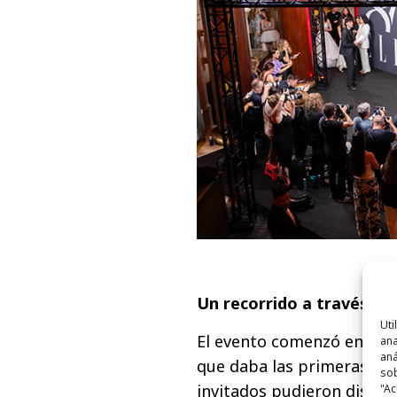
Un recorrido a través de 
Uti
El evento comenzó en la t
ana
aná
que daba las primeras pist
sob
invitados pudieron disfru
"Ac