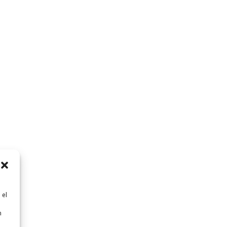
 el
n
n