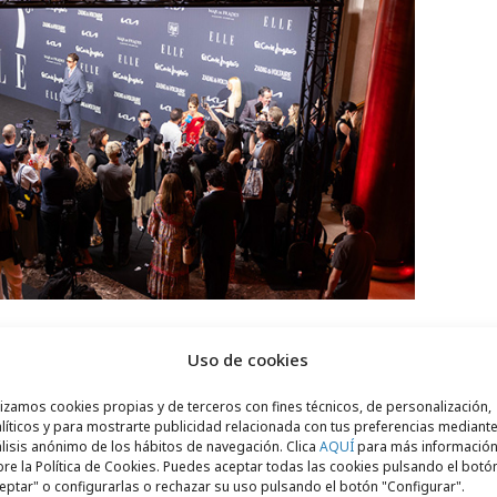
Uso de cookies
la experiencia
lizamos cookies propias y de terceros con fines técnicos, de personalización,
erraza del Teatro Real con un
welcome drink
líticos y para mostrarte publicidad relacionada con tus preferencias mediante
lisis anónimo de los hábitos de navegación. Clica
AQUÍ
para más informació
as del concepto. Allí, los más de 300
re la Política de Cookies. Puedes aceptar todas las cookies pulsando el botó
tar de diversas activaciones diseñadas para
eptar" o configurarlas o rechazar su uso pulsando el botón "Configurar".