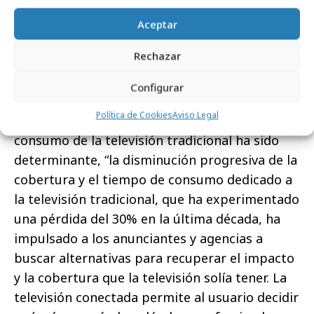
cobertura incremental eficiente a las
Aceptar
campañas de tv lineal, porque puede trabajar
sobre la data de consumo lineal de la tv lineal,
Rechazar
y las segmentaciones más precisas (por
Configurar
ámbito geográfico, por consumo televisivo…)”.
Política de Cookies
Aviso Legal
Para
Maribel Vivancos
, el descenso del
consumo de la televisión tradicional ha sido
determinante, “la disminución progresiva de la
cobertura y el tiempo de consumo dedicado a
la televisión tradicional, que ha experimentado
una pérdida del 30% en la última década, ha
impulsado a los anunciantes y agencias a
buscar alternativas para recuperar el impacto
y la cobertura que la televisión solía tener. La
televisión conectada permite al usuario decidir