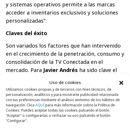
y sistemas operativos permite a las marcas
acceder a inventarios exclusivos y soluciones
personalizadas".
Claves del éxito
Son variados los factores que han intervenido
en el crecimiento de la penetración, consumo y
consolidación de la TV Conectada en el
mercado. Para
Javier Andrés
ha sido clave el
hecho de que aúna lo mejor de dos mundos “el
Uso de cookies
de la TV lineal y del mundo digital. Los
Utilizamos cookies propias y de terceros con fines técnicos, de
contenidos premium, regulados, con escala,
personalización, analíticos y para mostrarte publicidad relacionada
con tus preferencias mediante el análisis anónimo de los hábitos de
con la atención de la pantalla grande propios
navegación. Clica
AQUÍ
para más información sobre la Política de
de la TV lineal, y la interactividad, la capacidad
Cookies. Puedes aceptar todas las cookies pulsando el botón
"Aceptar" o configurarlas o rechazar su uso pulsando el botón
de segmentación y el uso de determinadas
"Configurar".
métricas del mundo digital. La CTV aporta