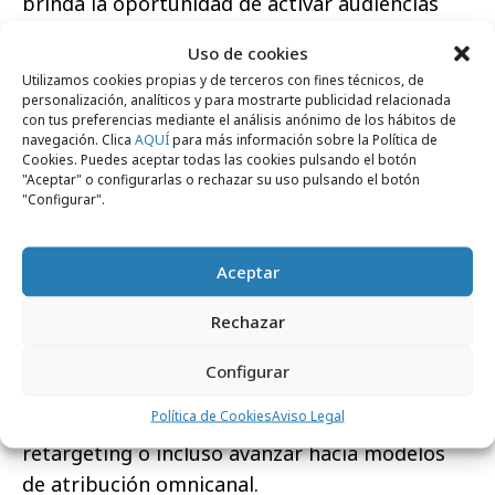
brinda la oportunidad de activar audiencias
que después se trabajan en web con un
Uso de cookies
objetivo complementario al de la cobertura. Y
Utilizamos cookies propias y de terceros con fines técnicos, de
ese es un reto ambicioso, pero cada vez más
personalización, analíticos y para mostrarte publicidad relacionada
con tus preferencias mediante el análisis anónimo de los hábitos de
real gracias a la tecnología.
navegación. Clica
AQUÍ
para más información sobre la Política de
Cookies. Puedes aceptar todas las cookies pulsando el botón
Estamos articulando capas tecnológicas cada
"Aceptar" o configurarlas o rechazar su uso pulsando el botón
"Configurar".
vez más avanzadas: no solo con soluciones de
ACR para entender exposición en vídeo, sino
también píxel para analizar comportamientos
Aceptar
omnicanal y, en los desarrollos más avanzados,
Rechazar
grafos de identidad capaces de conectar la
actividad digital entre los distintos
Configurar
dispositivos de un mismo hogar. Hablamos de
Política de Cookies
Aviso Legal
medir reach entre distintos dispositivos, hacer
retargeting o incluso avanzar hacia modelos
de atribución omnicanal.