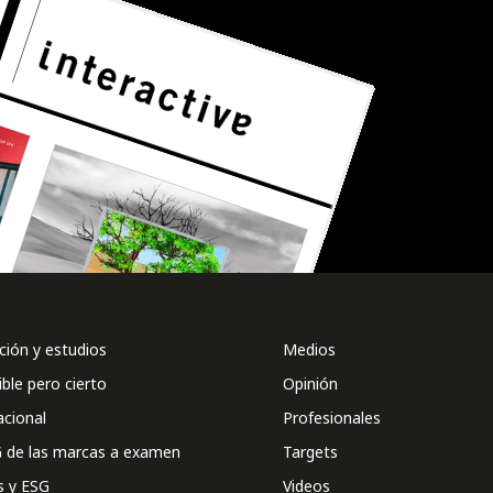
ión y estudios
Medios
ible pero cierto
Opinión
acional
Profesionales
 de las marcas a examen
Targets
s y ESG
Videos