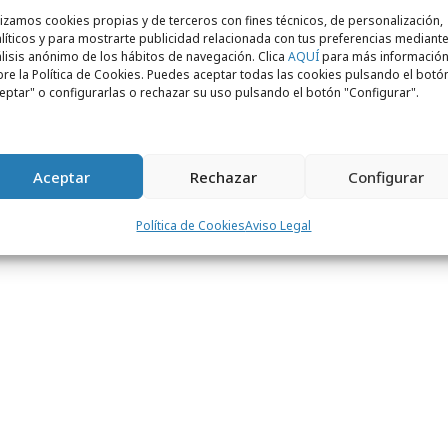
ia en las redes sociales, la difusión
lizamos cookies propias y de terceros con fines técnicos, de personalización,
 y la cobertura de eventos.
líticos y para mostrarte publicidad relacionada con tus preferencias mediante
lisis anónimo de los hábitos de navegación. Clica
AQUÍ
para más informació
re la Política de Cookies. Puedes aceptar todas las cookies pulsando el botó
eptar" o configurarlas o rechazar su uso pulsando el botón "Configurar".
e Vocento en Internet son referentes
ctivos mercados y líderes de audiencia,
Aceptar
Rechazar
Configurar
n Netview. Vocento cuenta con otras webs
y Que.es, además de una red de portales
Política de Cookies
Aviso Legal
s.