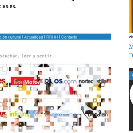
ias.es.
v
M
D