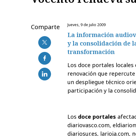
jueves, 9 de julio 2009
Comparte
La información audiovi
y la consolidación de 
transformación
Los doce portales locales
renovación que repercute 
un despliegue técnico orie
participación y la consoli
Los
doce portales
afectad
diariovasco.com, eldiariom
diariosur.es, larioja.com, 