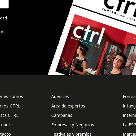
cidad
ara
enes somos
Agencias
Formac
mios CTRL
Área de expertos
Intang
ista CTRL
Campañas
Intern
críbete
Empresas y Negocios
La ESG
tacto
Festivales y premios
Marca