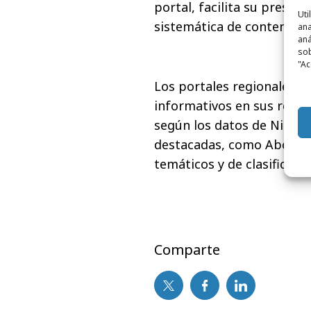
portal, facilita su presenc
Uti
sistemática de contenidos
ana
aná
sob
"Ac
Los portales regionales d
informativos en sus respe
según los datos de Nielse
destacadas, como Abc.es 
temáticos y de clasificado
Comparte