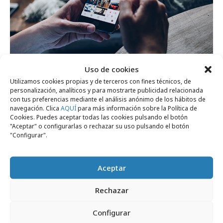
miércoles, 22 de julio 2026
Uso de cookies
1 de cada 4 usuarios de redes compra
Utilizamos cookies propias y de terceros con fines técnicos, de
directamente dentro de ellas
personalización, analíticos y para mostrarte publicidad relacionada
con tus preferencias mediante el análisis anónimo de los hábitos de
navegación. Clica
AQUÍ
para más información sobre la Política de
Cookies. Puedes aceptar todas las cookies pulsando el botón
Formación y estudios
"Aceptar" o configurarlas o rechazar su uso pulsando el botón
"Configurar".
Aceptar
Rechazar
Configurar