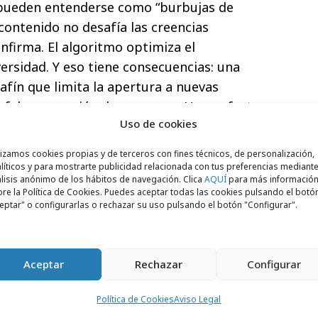
pueden entenderse como “burbujas de
 contenido no desafía las creencias
onfirma. El algoritmo optimiza el
versidad. Y eso tiene consecuencias: una
afín que limita la apertura a nuevas
 falsa sensación de consenso. Un confort
Uso de cookies
ro que no es del todo real.
lizamos cookies propias y de terceros con fines técnicos, de personalización,
 un desplazamiento progresivo hacia
líticos y para mostrarte publicidad relacionada con tus preferencias mediante
dos o semicerrados, como WhatsApp o
lisis anónimo de los hábitos de navegación. Clica
AQUÍ
para más informació
re la Política de Cookies. Puedes aceptar todas las cookies pulsando el botó
uja no desaparece, pero se vuelve
eptar" o configurarlas o rechazar su uso pulsando el botón "Configurar".
a. Esta “cultura del refugio” conecta con la
ue afirma que nuestro cerebro está
nas 150 relaciones estables. Frente a un
Aceptar
Rechazar
Configurar
nder la saturación.
Política de Cookies
Aviso Legal
ás íntimos operan en otra escala: menos