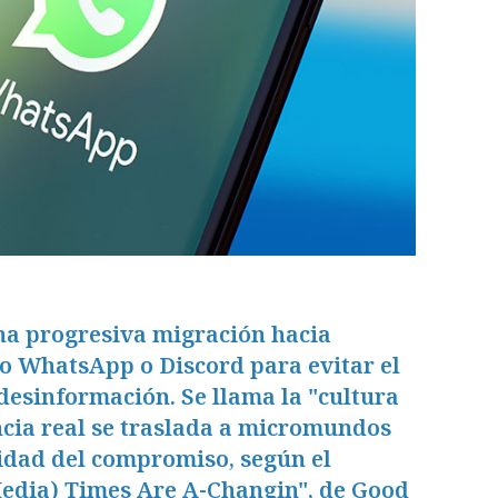
na progresiva migración hacia
o WhatsApp o Discord para evitar el
 desinformación. Se llama la "cultura
encia real se traslada a micromundos
idad del compromiso, según el
Media) Times Are A-Changin", de Good