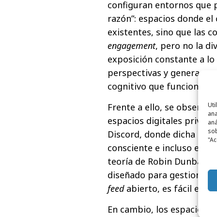
configuran entornos que 
razón”: espacios donde el
existentes, sino que las c
engagement
, pero no la di
exposición constante a lo 
perspectivas y genera una
cognitivo que funciona, pe
Uti
Frente a ello, se observa
ana
espacios digitales priva
aná
sob
Discord, donde dicha burb
"Ac
consciente e incluso elegid
teoría de Robin Dunbar, q
diseñado para gestionar u
feed
abierto, es fácil ente
En cambio, los espacios m