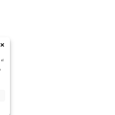
 el
n
n