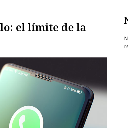
o: el límite de la
N
r