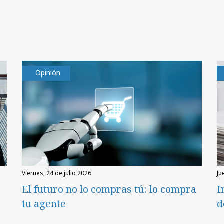
Opinión
viernes, 24 de julio 2026
ju
El futuro no lo compras tú: lo compra
I
tu agente
d