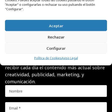
Cookies. Puedes aceptar todas las cookies pulsando el botón
Global Brand Business Partner de Cabify
"Aceptar" o configurarlas o rechazar su uso pulsando el botón
"Configurar".
Aceptar
RECIBE NUESTRA
Rechazar
NEWSLETTER
Configurar
Política de Cookies
Aviso Legal
Suscríbete gratis a nuestra newsletter para
recibir cada día el contenido más actual sobre
creatividad, publicidad, marketing, y
comunicación.