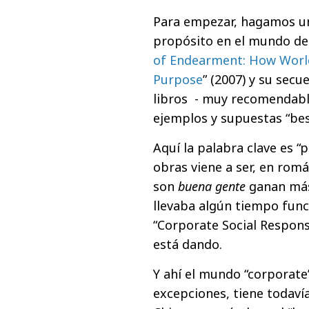
Para empezar, hagamos un 
propósito en el mundo de 
of Endearment: How World
Purpose
” (2007) y su secue
libros - muy recomendabl
ejemplos y supuestas “bes
Aquí la palabra clave es “
obras viene a ser, en rom
son
buena gente
ganan más 
llevaba algún tiempo func
“Corporate Social Respons
está dando.
Y ahí el mundo “corporate”
excepciones, tiene todaví