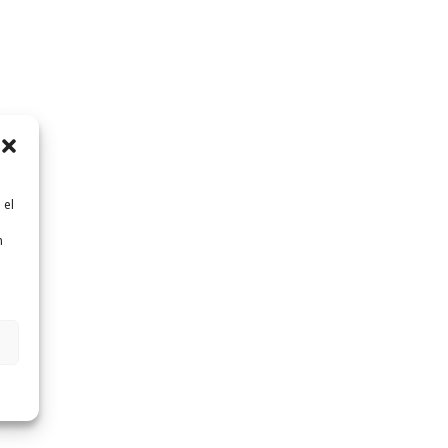
 el
n
n