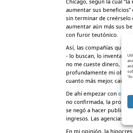
Chicago, según la cual “la
aumentar sus beneficios” 
sin terminar de creérselo
aumentar aún más sus bene
con furor teutónico.
Así, las compañías que no
- lo buscan, lo inventan o l
Uti
ana
no me cueste dinero, o po
aná
profundamente mi objetivo
sob
"Ac
cuanto más mejor, caiga q
De ahí empezar con
esta 
no confirmada, la pronunc
se negó a hacer publicida
ingresos. Las agencias de
En mi opinión, la hipocres