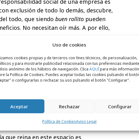
 responsabilidad social de una empresa es
con exclusión de todo lo demás, descubre,
 del todo, que siendo
buen rollito
pueden
ficios. No necesitan oír más. A por ello,
Uso de cookies
 tenían un propósito en su ADN - el 99.99%
o alquilan, y si cuela, cuela. Pero eso sí, que
lizamos cookies propias y de terceros con fines técnicos, de personalización,
líticos y para mostrarte publicidad relacionada con tus preferencias mediante
r lo menos no mucho. Y que no altere
lisis anónimo de los hábitos de navegación. Clica
AQUÍ
para más informació
 principal, que sigue siendo sacar pasta,
re la Política de Cookies. Puedes aceptar todas las cookies pulsando el botó
eptar" o configurarlas o rechazar su uso pulsando el botón "Configurar".
uién caiga.
cita de Bill Bernbach
que, según la historia,
ió cuando su agencia, la celebérrima DDB,
Aceptar
Rechazar
Configurar
d de tabaco, con la consiguiente pérdida de
Política de Cookies
Aviso Legal
l siglo XXI ya podían tomar buena nota.
ía que reina en este espacio es