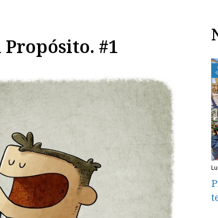
 Propósito. #1
l
P
t