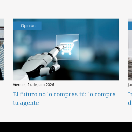
Opinión
viernes, 24 de julio 2026
ju
El futuro no lo compras tú: lo compra
I
tu agente
d