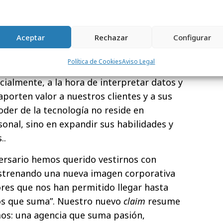
 medición, inteligencia artificial, etc..., pero
a y el enfoque basado en el talento
Aceptar
Rechazar
Configurar
s que estas ciencias aplicadas deben ser
io de nuestro trabajo, porque lo realmente
Política de Cookies
Aviso Legal
ncia humana que hay detrás de toda esta
pecialmente, a la hora de interpretar datos y
porten valor a nuestros clientes y a sus
der de la tecnología no reside en
sonal, sino en expandir sus habilidades y
..
ersario hemos querido vestirnos con
estrenando una nueva imagen corporativa
ores que nos han permitido llegar hasta
ios que suma”. Nuestro nuevo
claim
resume
mos: una agencia que suma pasión,