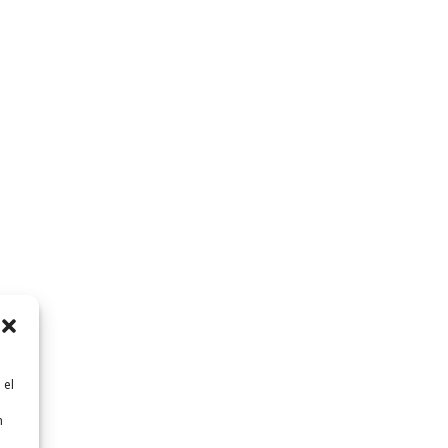
 el
n
n