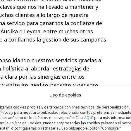
 claves que nos ha llevado a mantener y
chos clientes a lo largo de nuestra
ha servido para ganarnos la confianza de
 Audika o Leyma, entre muchas otras
 a confiarnos la gestión de sus campañas
onsolidando nuestros servicios gracias al
 holística al abordar estrategias de
 clara por las sinergias entre los
ff y entre los medios pagados y ganados,
a conseguir los mejores resultados.
Uso de cookies
corporando nuevos medios, partners,
lizamos cookies propias y de terceros con fines técnicos, de personalización,
líticos y para mostrarte publicidad relacionada con tus preferencias mediante
s y tecnología que nos ayuden a ser cada
lisis anónimo de los hábitos de navegación. Clica
AQUÍ
para más informació
tes en nuestras pro- puestas. Precisamente,
re la Política de Cookies. Puedes aceptar todas las cookies pulsando el botó
eptar" o configurarlas o rechazar su uso pulsando el botón "Configurar".
ca, es necesario seguir sumando en