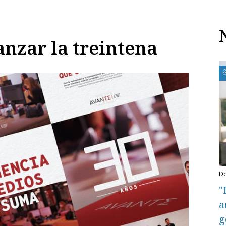
anzar la treintena
"
a
g