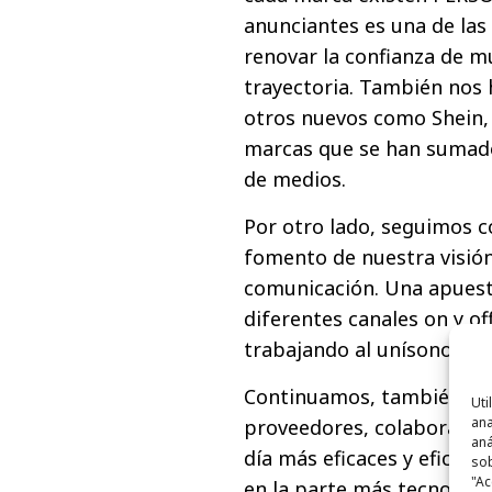
anunciantes es una de las
renovar la confianza de mu
trayectoria. También nos 
otros nuevos como Shein,
marcas que se han sumado
de medios.
Por otro lado, seguimos c
fomento de nuestra visión
comunicación. Una apuesta
diferentes canales on y o
trabajando al unísono par
Continuamos, también, in
Uti
ana
proveedores, colaboradore
aná
día más eficaces y eficien
sob
"Ac
en la parte más tecnológi