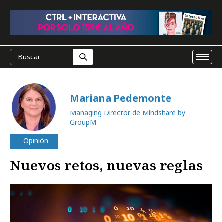
Mariana Pedemonte
Managing Director de Mindshare by
GroupM
Opinión
Nuevos retos, nuevas reglas