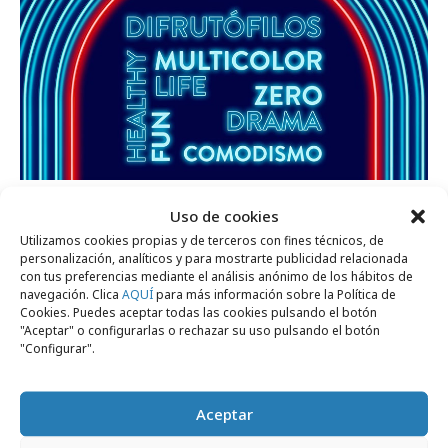
lunes, 10 de junio 2024
Uso de cookies
Desenfadada, hedonista y saludable, así es
Utilizamos cookies propias y de terceros con fines técnicos, de
la Generación Pec
personalización, analíticos y para mostrarte publicidad relacionada
con tus preferencias mediante el análisis anónimo de los hábitos de
navegación. Clica
AQUÍ
para más información sobre la Política de
Cookies. Puedes aceptar todas las cookies pulsando el botón
Campañas
"Aceptar" o configurarlas o rechazar su uso pulsando el botón
"Configurar".
Aceptar