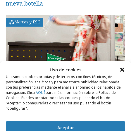
nueva botella
Marcas y ESG
Uso de cookies
Utilizamos cookies propias y de terceros con fines técnicos, de
personalización, analíticos y para mostrarte publicidad relacionada
con tus preferencias mediante el análisis anónimo de los hábitos de
viernes, 7 de agosto 2026
navegación. Clica
AQUÍ
para más información sobre la Política de
El Corte Inglés avanza en economía
Cookies. Puedes aceptar todas las cookies pulsando el botón
"Aceptar" o configurarlas o rechazar su uso pulsando el botón
circular
"Configurar".
Medios
Aceptar