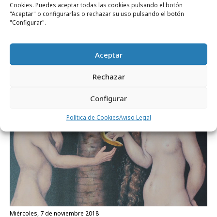
Cookies. Puedes aceptar todas las cookies pulsando el botón
miércoles, 3 de abril 2019
"Aceptar" o configurarlas o rechazar su uso pulsando el botón
"Configurar".
La X Solidaria vuelve para sumar a más
contribuyentes
Aceptar
Campañas
Rechazar
Configurar
Política de Cookies
Aviso Legal
miércoles, 7 de noviembre 2018