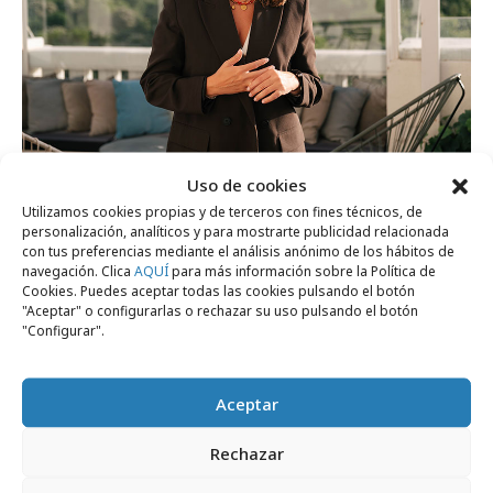
domingo, 28 de junio 2026
Uso de cookies
"Las marcas valoran la capacidad de
Utilizamos cookies propias y de terceros con fines técnicos, de
personalización, analíticos y para mostrarte publicidad relacionada
adaptación y la confianza que generamos
con tus preferencias mediante el análisis anónimo de los hábitos de
las indies"
navegación. Clica
AQUÍ
para más información sobre la Política de
Cookies. Puedes aceptar todas las cookies pulsando el botón
"Aceptar" o configurarlas o rechazar su uso pulsando el botón
"Configurar".
Marcas y ESG
Aceptar
Rechazar