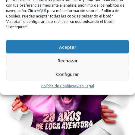
con tus preferencias mediante el análisis anónimo de los hábitos de
navegación. Clica
AQUÍ
para más información sobre la Política de
Cookies. Puedes aceptar todas las cookies pulsando el botón
martes, 1 de octubre 2024
"Aceptar" o configurarlas o rechazar su uso pulsando el botón
"Configurar".
Grupo Bent vuelve loca la tarde noche
madrileña
Aceptar
Agencias
Rechazar
Configurar
Política de Cookies
Aviso Legal