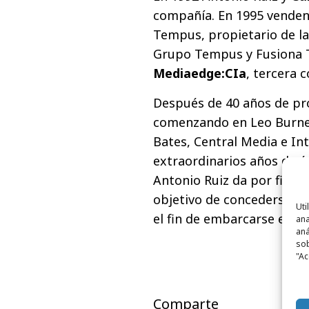
compañía. En 1995 venden
Tempus, propietario de la
Grupo Tempus y Fusiona T
Mediaedge:CIa
, tercera 
Después de 40 años de pr
comenzando en Leo Burnett
Bates, Central Media e Int
extraordinarios años de é
Antonio Ruiz da por final
objetivo de concederse un
Uti
el fin de embarcarse en n
ana
aná
sob
"Ac
Comparte