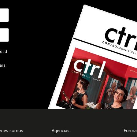
cidad
ara
enes somos
Agencias
Formac