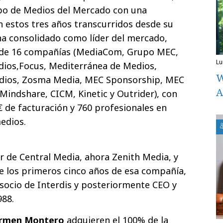
upo de Medios del Mercado con una
En estos tres años transcurridos desde su
a consolidado como líder del mercado,
s de 16 compañías (MediaCom, Grupo MEC,
l
dios,Focus, Mediterránea de Medios,
W
edios, Zosma Media, MEC Sponsorship, MEC
A
Mindshare, CICM, Kinetic y Outrider), con
€ de facturación y 760 profesionales en
edios.
 de Central Media, ahora Zenith Media, y
e los primeros cinco años de esa compañía,
socio de Interdis y posteriormente CEO y
988.
rmen Montero
adquieren el 100% de la