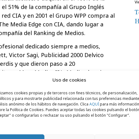
v
 el 51% de la compañía al Grupo Inglés
T
 red CIA y en 2001 el Grupo WPP compra al
H
he Media Edge con CIA, dando lugar a
compañía del Ranking de Medios.
ofesional dedicado siempre a medios,
, Victor Sagi, Publicidad 2000 Delvico
erdis y que dieron paso a 20
xito en Mass Media, CIA, Mediaedge:cia,
Uso de cookies
izado el proyecto de
GroupM
, con el
 tiempo de reflexión y de maduración con
lizamos cookies propias y de terceros con fines técnicos, de personalización,
uevos proyectos.
líticos y para mostrarte publicidad relacionada con tus preferencias mediante
lisis anónimo de los hábitos de navegación. Clica
AQUÍ
para más informació
re la Política de Cookies. Puedes aceptar todas las cookies pulsando el botó
eptar" o configurarlas o rechazar su uso pulsando el botón "Configurar".