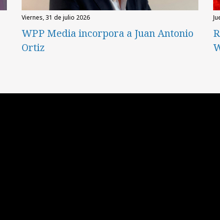
viernes, 31 de julio 2026
ju
WPP Media incorpora a Juan Antonio
R
Ortiz
W