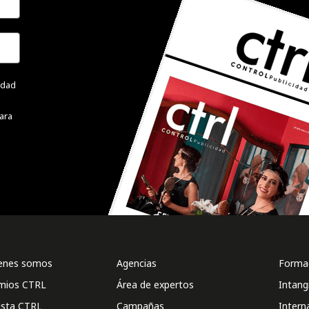
cidad
ara
enes somos
Agencias
Formac
mios CTRL
Área de expertos
Intang
ista CTRL
Campañas
Intern