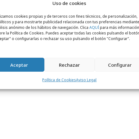
Uso de cookies
lizamos cookies propias y de terceros con fines técnicos, de personalización,
líticos y para mostrarte publicidad relacionada con tus preferencias mediante
de con la configuración de Leo Burnett
lisis anónimo de los hábitos de navegación. Clica
AQUÍ
para más informació
siendo
Isabel Ontoso
presidenta de la
re la Política de Cookies. Puedes aceptar todas las cookies pulsando el botó
eptar" o configurarlas o rechazar su uso pulsando el botón "Configurar".
ó a Leo Burnett España el 8 de Julio como
se constituye ahora como presidenta de la
do una nueva posición -director de
Aceptar
Rechazar
Configurar
a Iberia- que será liderada por
Miguel
 ejerciendo como director general de Leo
Política de Cookies
Aviso Legal