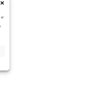
 el
n
n