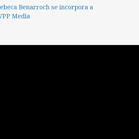
ebeca Benarroch se incorpora a
PP Media