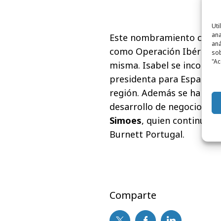
Uti
ana
Este nombramiento coinci
aná
como Operación Ibérica, 
sob
"Ac
misma. Isabel se incorpor
presidenta para España y 
región. Además se ha crea
desarrollo de negocio par
Simoes
, quien continuará
Burnett Portugal.
Comparte