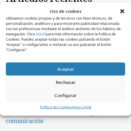
Uso de cookies
Empresas y Negocios
Utilizamos cookies propias y de terceros con fines técnicos, de
personalización, analíticos y para mostrarte publicidad relacionada
con tus preferencias mediante el análisis anónimo de los hábitos de
navegación. Clica
AQUÍ
para más información sobre la Política de
Cookies. Puedes aceptar todas las cookies pulsando el botón
"Aceptar" o configurarlas o rechazar su uso pulsando el botón
"Configurar".
Aceptar
Rechazar
lunes, 3 de agosto 2026
Configurar
Del algoritmo al criterio: Territorios que ya
Política de Cookies
Aviso Legal
están redefiniendo el marketing y la
comunicación