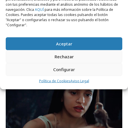
con tus preferencias mediante el análisis anónimo de los hábitos de
navegación. Clica
AQUÍ
para más información sobre la Política de
Cookies. Puedes aceptar todas las cookies pulsando el botón
"Aceptar" o configurarlas o rechazar su uso pulsando el botón
"Configurar".
miércoles, 24 de junio 2026
DAVID lidera una jornada de seis metales
Aceptar
para España en Cannes Lions
Rechazar
Configurar
Festivales y premios
Política de Cookies
Aviso Legal