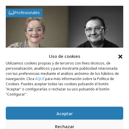
Profesionales
Uso de cookies
Utilizamos cookies propias y de terceros con fines técnicos, de
personalización, analíticos y para mostrarte publicidad relacionada
con tus preferencias mediante el análisis anónimo de los hábitos de
navegación. Clica
AQUÍ
para más información sobre la Política de
lunes, 1 de junio 2026
Cookies. Puedes aceptar todas las cookies pulsando el botón
"Aceptar" o configurarlas o rechazar su uso pulsando el botón
El futuro de las grandes centrales de
"Configurar".
medios
Aceptar
Campañas
Rechazar