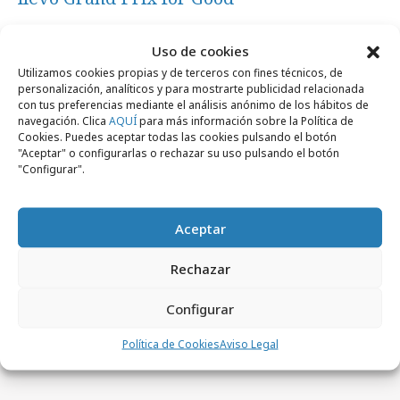
Uso de cookies
Medios
Utilizamos cookies propias y de terceros con fines técnicos, de
personalización, analíticos y para mostrarte publicidad relacionada
con tus preferencias mediante el análisis anónimo de los hábitos de
navegación. Clica
AQUÍ
para más información sobre la Política de
Cookies. Puedes aceptar todas las cookies pulsando el botón
"Aceptar" o configurarlas o rechazar su uso pulsando el botón
"Configurar".
Aceptar
jueves, 2 de julio 2026
Rechazar
El videopodcast 9,99 se mete en el jardín
de los premios
Configurar
Política de Cookies
Aviso Legal