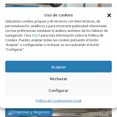
Profesionales
Uso de cookies
Utilizamos cookies propias y de terceros con fines técnicos, de
personalización, analíticos y para mostrarte publicidad relacionada
con tus preferencias mediante el análisis anónimo de los hábitos de
navegación. Clica
AQUÍ
para más información sobre la Política de
Cookies. Puedes aceptar todas las cookies pulsando el botón
"Aceptar" o configurarlas o rechazar su uso pulsando el botón
"Configurar".
Aceptar
Rechazar
martes, 12 de marzo 2024
Raúl Pérez, nuevo Executive Creative
Configurar
Director de MKTG Spain
Política de Cookies
Aviso Legal
Empresas y Negocios