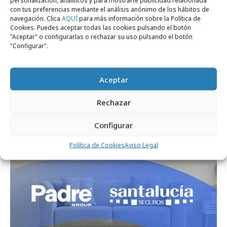
personalización, analíticos y para mostrarte publicidad relacionada
con tus preferencias mediante el análisis anónimo de los hábitos de
navegación. Clica
AQUÍ
para más información sobre la Política de
Cookies. Puedes aceptar todas las cookies pulsando el botón
"Aceptar" o configurarlas o rechazar su uso pulsando el botón
"Configurar".
Aceptar
lunes, 3 de julio 2023
SsangYong pone a trabajar a Pocholo en su
Rechazar
nueva campaña
Configurar
Agencias
Política de Cookies
Aviso Legal