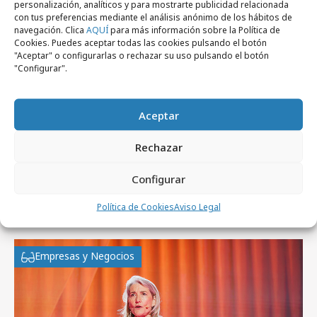
personalización, analíticos y para mostrarte publicidad relacionada
con tus preferencias mediante el análisis anónimo de los hábitos de
navegación. Clica
AQUÍ
para más información sobre la Política de
Cookies. Puedes aceptar todas las cookies pulsando el botón
"Aceptar" o configurarlas o rechazar su uso pulsando el botón
miércoles, 18 de febrero 2026
"Configurar".
Ibercaja se estrena en TikTok para
acercarse a los jóvenes
Aceptar
Rechazar
Configurar
Artículos recientes
Política de Cookies
Aviso Legal
Empresas y Negocios