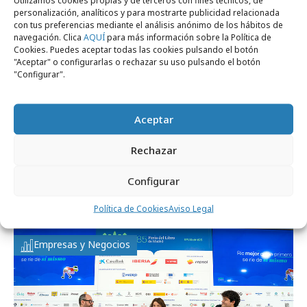
Profesionales
personalización, analíticos y para mostrarte publicidad relacionada
con tus preferencias mediante el análisis anónimo de los hábitos de
navegación. Clica
AQUÍ
para más información sobre la Política de
Cookies. Puedes aceptar todas las cookies pulsando el botón
"Aceptar" o configurarlas o rechazar su uso pulsando el botón
"Configurar".
Aceptar
Rechazar
miércoles, 22 de julio 2026
JCDecaux lidera el nuevo paradigma de la
Configurar
publicidad exterior
Política de Cookies
Aviso Legal
Empresas y Negocios