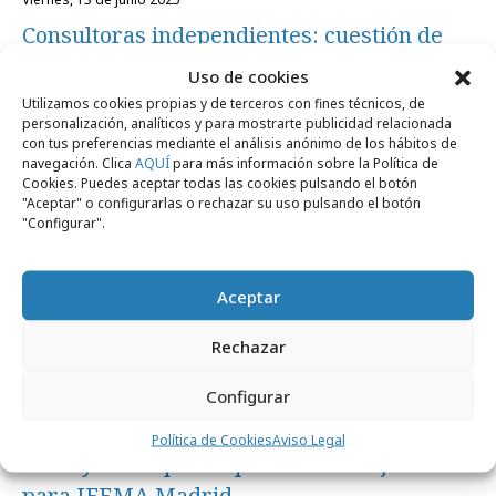
Consultoras independientes: cuestión de
ADN
Uso de cookies
Utilizamos cookies propias y de terceros con fines técnicos, de
personalización, analíticos y para mostrarte publicidad relacionada
Agencias
con tus preferencias mediante el análisis anónimo de los hábitos de
navegación. Clica
AQUÍ
para más información sobre la Política de
Cookies. Puedes aceptar todas las cookies pulsando el botón
"Aceptar" o configurarlas o rechazar su uso pulsando el botón
"Configurar".
Aceptar
Rechazar
Configurar
martes, 18 de junio 2024
Política de Cookies
Aviso Legal
LLYC y Mediaplus Equmedia trabajarán
para IFEMA Madrid