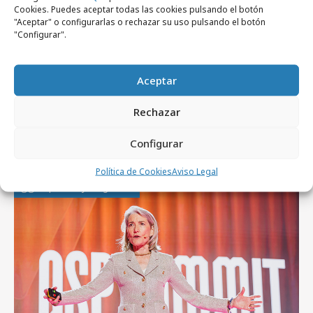
Box News Publicidad, SL, nueva empresa
Cookies. Puedes aceptar todas las cookies pulsando el botón
de gestión de publicidad en soportes
"Aceptar" o configurarlas o rechazar su uso pulsando el botón
"Configurar".
impresos y online
Aceptar
Rechazar
Artículos recientes
Configurar
Política de Cookies
Aviso Legal
Empresas y Negocios