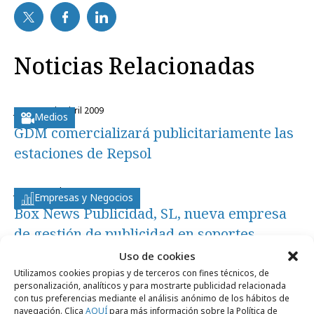
Noticias Relacionadas
jueves, 2 de abril 2009
Medios
GDM comercializará publicitariamente las
estaciones de Repsol
jueves, 15 de enero 2009
Empresas y Negocios
Box News Publicidad, SL, nueva empresa
de gestión de publicidad en soportes
impresos y online
Uso de cookies
Utilizamos cookies propias y de terceros con fines técnicos, de
personalización, analíticos y para mostrarte publicidad relacionada
jueves, 15 de enero 2009
con tus preferencias mediante el análisis anónimo de los hábitos de
Empresas y Negocios
navegación. Clica
AQUÍ
para más información sobre la Política de