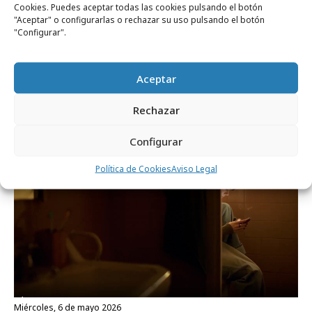
Cookies. Puedes aceptar todas las cookies pulsando el botón
"Aceptar" o configurarlas o rechazar su uso pulsando el botón
"Configurar".
miércoles, 6 de mayo 2026
La Casera lleva su icónico eslogan al
Aceptar
corazón del fútbol español
Rechazar
Campañas
Configurar
Política de Cookies
Aviso Legal
miércoles, 6 de mayo 2026