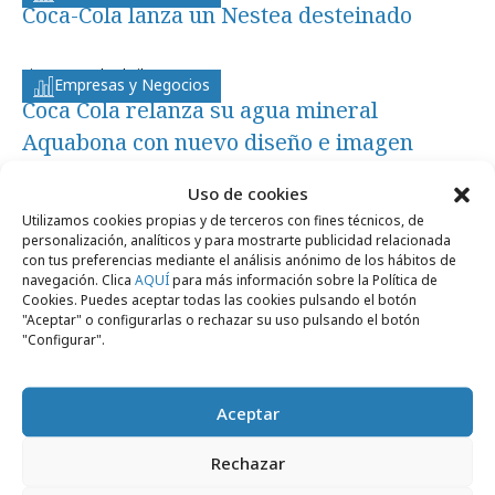
Coca-Cola lanza un Nestea desteinado
viernes, 17 de abril 2009
Empresas y Negocios
Coca Cola relanza su agua mineral
Aquabona con nuevo diseño e imagen
Uso de cookies
Utilizamos cookies propias y de terceros con fines técnicos, de
personalización, analíticos y para mostrarte publicidad relacionada
con tus preferencias mediante el análisis anónimo de los hábitos de
navegación. Clica
AQUÍ
para más información sobre la Política de
Artículos recientes
Cookies. Puedes aceptar todas las cookies pulsando el botón
"Aceptar" o configurarlas o rechazar su uso pulsando el botón
"Configurar".
Empresas y Negocios
Aceptar
Rechazar