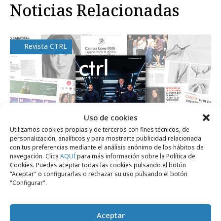
Noticias Relacionadas
Revista CTRL
Uso de cookies
Utilizamos cookies propias y de terceros con fines técnicos, de
personalización, analíticos y para mostrarte publicidad relacionada
con tus preferencias mediante el análisis anónimo de los hábitos de
navegación. Clica
AQUÍ
para más información sobre la Política de
Cookies. Puedes aceptar todas las cookies pulsando el botón
"Aceptar" o configurarlas o rechazar su uso pulsando el botón
lunes, 13 de julio 2026
"Configurar".
La revista Ctrl ControlPublicidad lanza su
nº de julio 2026
Aceptar