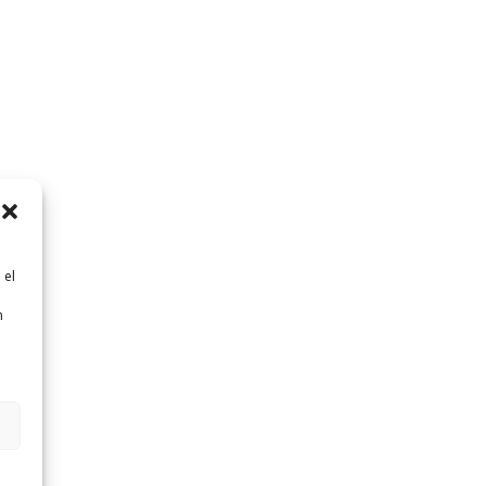
 el
n
n