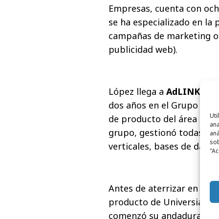
Empresas, cuenta con och
se ha especializado en la 
campañas de marketing on
publicidad web).
López llega a
AdLINK Gro
dos años en el Grupo Ante
Uti
de producto del área de c
ana
grupo, gestionó todas la
aná
sob
verticales, bases de dato
"Ac
Antes de aterrizar en Ant
producto de Universia Hol
comenzó su andadura profe