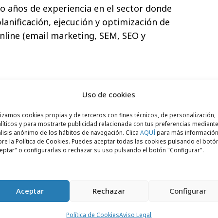
o años de experiencia en el sector donde
planificación, ejecución y optimización de
line (email marketing, SEM, SEO y
up
después de trabajar durante más de
Uso de cookies
venio, donde ocupó el cargo de directora
lizamos cookies propias y de terceros con fines técnicos, de personalización,
omunidades. Durante su trayectoria en el
líticos y para mostrarte publicidad relacionada con tus preferencias mediante
s campañas de producto de portales
lisis anónimo de los hábitos de navegación. Clica
AQUÍ
para más informació
re la Política de Cookies. Puedes aceptar todas las cookies pulsando el botó
s, comunidades y blogs.
eptar" o configurarlas o rechazar su uso pulsando el botón "Configurar".
evenio, Natalia fue la responsable de
Aceptar
Rechazar
Configurar
ding, del Grupo Santander, en el que
sional. López dirigió la cartera de
Política de Cookies
Aviso Legal