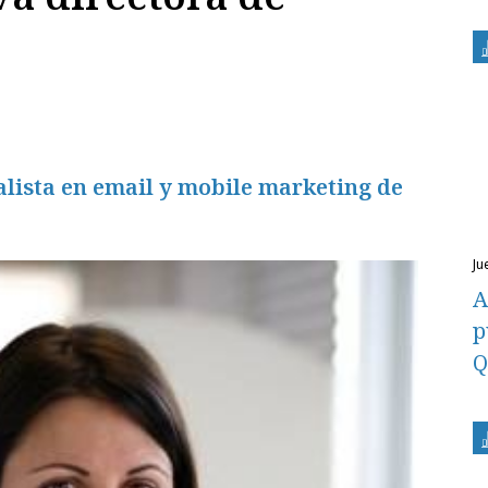
alista en email y mobile marketing de
ju
A
p
Q