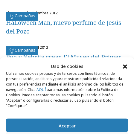
viernes, 14 de diciembre 2012
Campañas
Halloween Man, nuevo perfume de Jesús
del Pozo
viernes, 20 de abril 2012
Campañas
Bob y Nebrija crean El Museo del Primer
Sueldo
Uso de cookies
Utilizamos cookies propias y de terceros con fines técnicos, de
personalización, analíticos y para mostrarte publicidad relacionada
con tus preferencias mediante el análisis anónimo de los hábitos de
navegación. Clica
AQUÍ
para más información sobre la Política de
Cookies. Puedes aceptar todas las cookies pulsando el botón
"Aceptar" o configurarlas o rechazar su uso pulsando el botón
Artículos recientes
"Configurar".
Aceptar
Empresas y Negocios