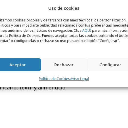
Uso de cookies
lizamos cookies propias y de terceros con fines técnicos, de personalización,
líticos y para mostrarte publicidad relacionada con tus preferencias mediante
lisis anónimo de los hábitos de navegación. Clica
AQUÍ
para más informació
a
desempeñará las funciones de
social
re la Política de Cookies. Puedes aceptar todas las cookies pulsando el botó
nciada en Comunicación Audiovisual por la
eptar" o configurarlas o rechazar su uso pulsando el botón "Configurar".
U de Madrid y cuenta con dos Másters -uno
ización y otro en Marketing Digital con
ia-. Laura ha desarrollado su carrera
Aceptar
Rechazar
Configurar
 agencias, trabajando durante más de
a de cuentas y planificadora estratégica
Política de Cookies
Aviso Legal
ncario, textil y alimenticio.