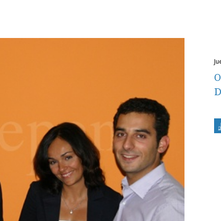
j
O
D