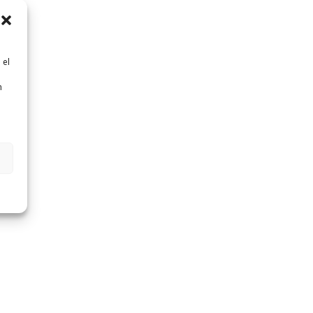
 el
n
n