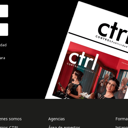
cidad
ara
enes somos
Agencias
Formac
mios CTRL
Área de expertos
Intang