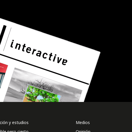
ión y estudios
Medios
ible pero cierto
Opinión