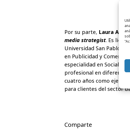
Uti
ana
aná
Por su parte,
Laura Ayug
sob
media strategist
. Es lice
"Ac
Universidad San Pablo CE
en Publicidad y Comercial
especialidad en Social Med
profesional en diferentes
cuatro años como ejecutiv
para clientes del sector ba
Comparte