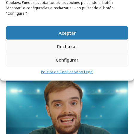
Cookies. Puedes aceptar todas las cookies pulsando el botón
"Aceptar" o configurarlas o rechazar su uso pulsando el botón
"Configurar".
Aceptar
miércoles, 3 de junio 2026
Rechazar
YouTube lanza una consulta a los
creadores de contenido
Configurar
Política de Cookies
Aviso Legal
Medios