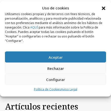
Uso de cookies
Utilizamos cookies propias y de terceros con fines técnicos, de
personalización, analíticos y para mostrarte publicidad relacionada
con tus preferencias mediante el análisis anónimo de los hábitos de
Noticias Relacionadas
navegación. Clica
AQUÍ
para más información sobre la Política de
Cookies. Puedes aceptar todas las cookies pulsando el botón
"Aceptar" o configurarlas o rechazar su uso pulsando el botón
"Configurar".
miércoles, 30 de mayo 2012
Empresas y Negocios
Unipapel pasa a llamarse ADVEO
Aceptar
lunes, 25 de abril 2011
Profesionales
Rechazar
Unipapel ficha a Mireia Ampurdanés
Configurar
Política de Cookies
Aviso Legal
Artículos recientes