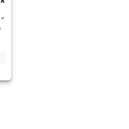
 el
n
n