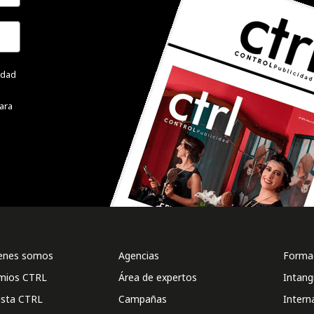
cidad
ara
enes somos
Agencias
Formac
mios CTRL
Área de expertos
Intang
ista CTRL
Campañas
Intern