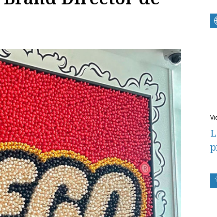
v
L
p