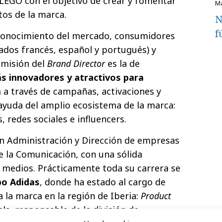
 LEGO con el objetivo de crear y fomentar
os de la marca.
N
f
conocimiento del mercado, consumidores
cados francés, español y portugués) y
 misión del
Brand Director
es la de
ás innovadores y atractivos para
a
a través de campañas, activaciones y
ayuda del amplio ecosistema de la marca:
s, redes sociales e influencers.
a en Administración y Dirección de empresas
e la Comunicación, con una sólida
 medios. Prácticamente toda su carrera se
o Adidas
, donde ha estado al cargo de
 la marca en la región de Iberia:
Product
als, responsable de la división de