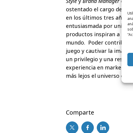
Style
y
Brand Manager
de
S
ostentado el cargo de
dir
Uti
en los últimos tres años 
ana
aná
entusiasmada por unirme 
sob
productos inspiran a millo
"Ac
mundo. Poder contribuir a 
juego y cautivar la imagin
un privilegio y una respo
experiencia en marketing 
más lejos el universo de la
Comparte