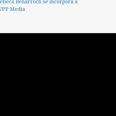
ebeca Benarroch se incorpora a
PP Media