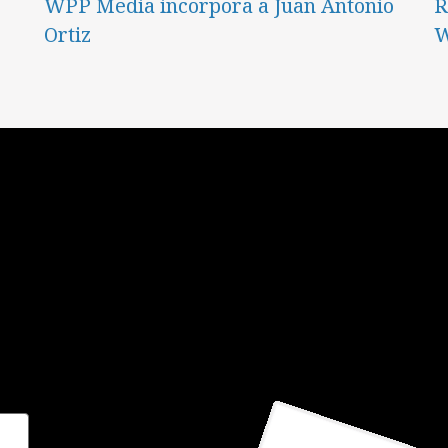
WPP Media incorpora a Juan Antonio
R
Ortiz
W