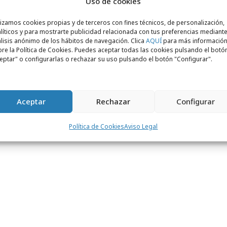
port & Style
, entre otras. Asimismo, ha
Uso de cookies
ectora de marketing de la marca Reebok
lizamos cookies propias y de terceros con fines técnicos, de personalización,
para el mismo mercado. “Me siento
líticos y para mostrarte publicidad relacionada con tus preferencias mediante
lisis anónimo de los hábitos de navegación. Clica
AQUÍ
para más informació
al Grupo LEGO, cuyos valores, campañas y
re la Política de Cookies. Puedes aceptar todas las cookies pulsando el botó
nes de niños, niñas y adultos en todo el
eptar" o configurarlas o rechazar su uso pulsando el botón "Configurar".
desarrollar el aprendizaje a través del
ación de la infancia en estos mercados es
nsabilidad. Confío en poder aportar mi
Aceptar
Rechazar
Configurar
para, junto a un gran equipo, llevar todavía
Política de Cookies
Aviso Legal
 marca”, declara Pilar.