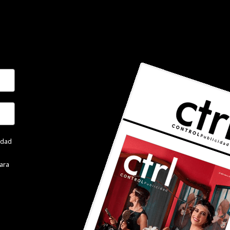
cidad
ara