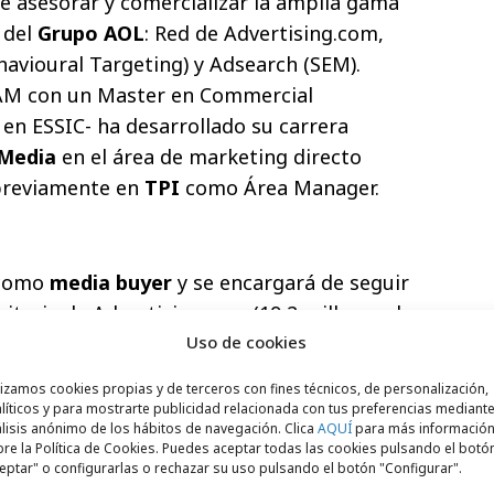
e asesorar y comercializar la amplia gama
 del
Grupo AOL
: Red de Advertising.com,
havioural Targeting) y Adsearch (SEM).
CAM con un Master en Commercial
n ESSIC- ha desarrollado su carrera
Media
en el área de marketing directo
previamente en
TPI
como Área Manager.
 como
media buyer
y se encargará de seguir
citaria de Advertising.com (19,2 millones de
 reach – Nielsen Mayo09). Previamente
Uso de cookies
 cuenta para el portal Infoempleo en el
lizamos cookies propias y de terceros con fines técnicos, de personalización,
n Unidad Editorial y en el Grupo Prisa
líticos y para mostrarte publicidad relacionada con tus preferencias mediante
lisis anónimo de los hábitos de navegación. Clica
AQUÍ
para más informació
a en Periodismo por la Universidad
re la Política de Cookies. Puedes aceptar todas las cookies pulsando el botó
r en Business Comunicación y Marketing.
eptar" o configurarlas o rechazar su uso pulsando el botón "Configurar".