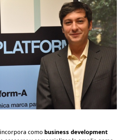
 incorpora como
business development