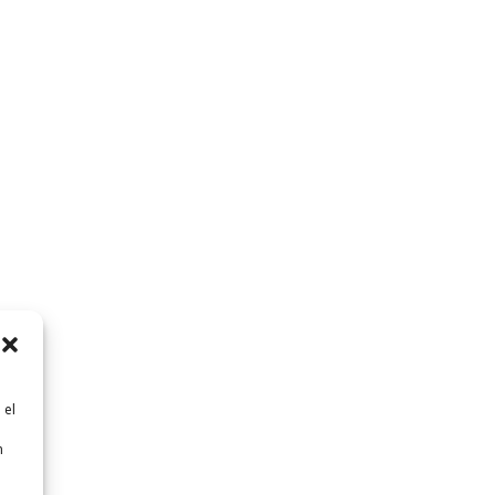
 el
n
n