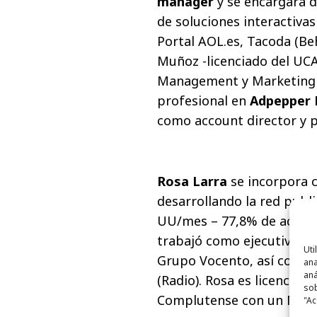
manager
y se encargará d
de soluciones interactivas
Portal AOL.es, Tacoda (Be
Muñoz -licenciado del U
Management y Marketing e
profesional en
Adpepper 
como account director y 
Rosa Larra
se incorpora
desarrollando la red publi
UU/mes – 77,8% de active
trabajó como ejecutiva de
Uti
Grupo Vocento, así como e
ana
aná
(Radio). Rosa es licenciad
sob
Complutense con un Maste
"Ac