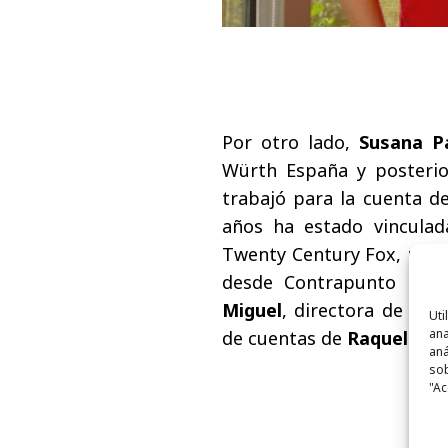
Por otro lado,
Susana 
Würth España y posteri
trabajó para la cuenta de
años ha estado vincula
Twenty Century Fox, pri
desde Contrapunto BBD
Miguel
, directora de cue
Uti
ana
de cuentas de
Raquel Ba
aná
sob
"Ac