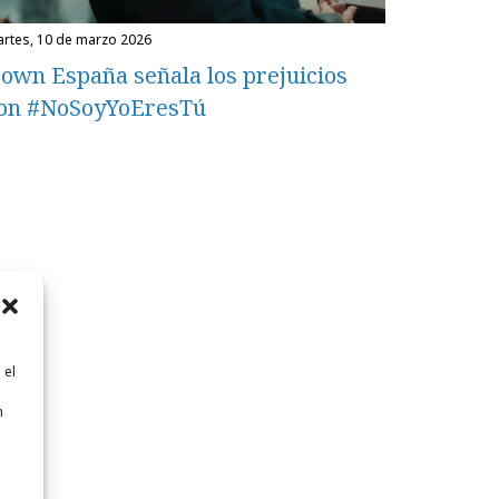
martes, 10 de marzo 2026
own España señala los prejuicios
on #NoSoyYoEresTú
 el
n
n