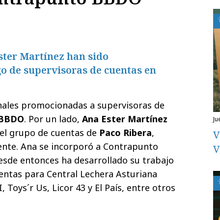
ster Martínez han sido
o de supervisoras de cuentas en
onales promocionadas a supervisoras de
 BBDO
. Por un lado,
Ana Ester Martínez
ju
el grupo de cuentas de
Paco Ribera
,
V
liente. Ana se incorporó a Contrapunto
V
esde entonces ha desarrollado su trabajo
entas para Central Lechera Asturiana
I, Toys´r Us, Licor 43 y El País, entre otros