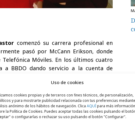
D
c
Pastor
comenzó su carrera profesional en
ormente pasó por McCann Erikson, donde
 Telefónica Móviles. En los últimos cuatro
da a BBDO dando servicio a la cuenta de
mero desde Tiempo BBDO y posteriormente
Uso de cookies
O. Susana seguirá reportando a
Patricia
ntas, quien a su vez está dentro del grupo
lizamos cookies propias y de terceros con fines técnicos, de personalización,
líticos y para mostrarte publicidad relacionada con tus preferencias mediante
ena
, directora de servicios al cliente.
lisis anónimo de los hábitos de navegación. Clica
AQUÍ
para más informació
re la Política de Cookies. Puedes aceptar todas las cookies pulsando el botó
eptar" o configurarlas o rechazar su uso pulsando el botón "Configurar".