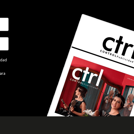
cidad
ara