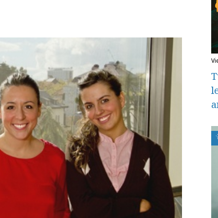
v
T
l
a