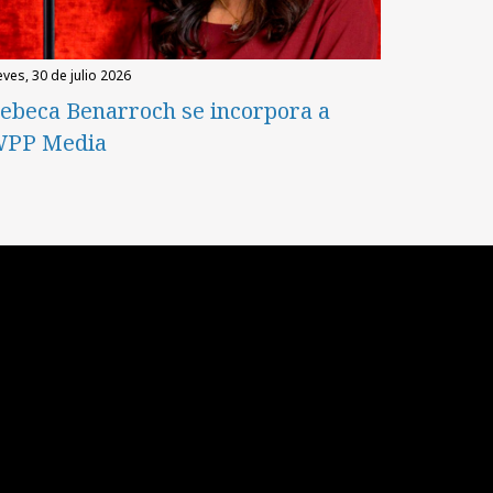
eves, 30 de julio 2026
ebeca Benarroch se incorpora a
PP Media