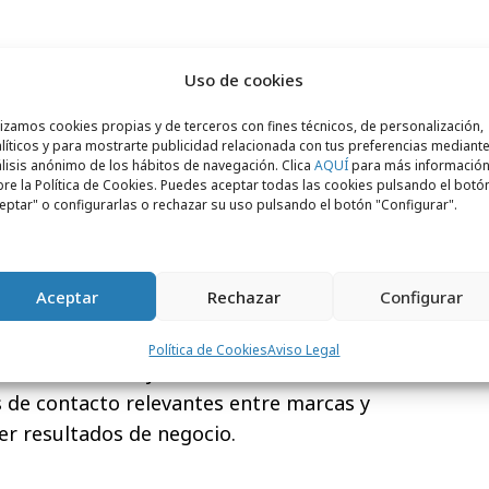
Uso de cookies
o de las necesidades del cliente y las
en investigación y en la dirección
de una
lizamos cookies propias y de terceros con fines técnicos, de personalización,
líticos y para mostrarte publicidad relacionada con tus preferencias mediante
, es la persona idónea para afrontar con
lisis anónimo de los hábitos de navegación. Clica
AQUÍ
para más informació
nunciantes, medios y MPG tenemos por
re la Política de Cookies. Puedes aceptar todas las cookies pulsando el botó
eptar" o configurarlas o rechazar su uso pulsando el botón "Configurar".
posicionamiento Leading New Thinking que
Aceptar
Rechazar
Configurar
dios
, perteneciente a
Havas Media
, que
Política de Cookies
Aviso Legal
rid, Barcelona y Valencia. La misión de
 de contacto relevantes entre marcas y
r resultados de negocio.