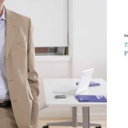
v
7
P