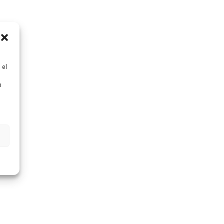
 el
n
n