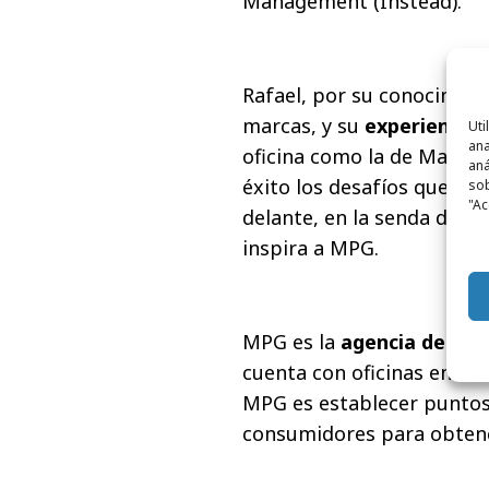
Management (Instead).
Rafael, por su conocimient
marcas, y su
experiencia 
Uti
ana
oficina como la de Madrid
aná
éxito los desafíos que a
sob
"Ac
delante, en la senda del 
inspira a MPG.
MPG es la
agencia de me
cuenta con oficinas en Mad
MPG es establecer puntos
consumidores para obtene