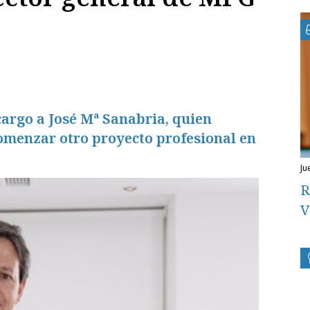
 cargo a José Mª Sanabria, quien
menzar otro proyecto profesional en
j
R
V