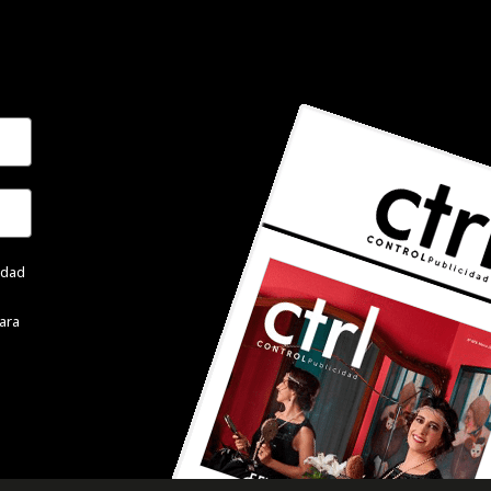
cidad
ara