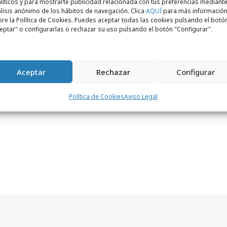
líticos y para mostrarte publicidad relacionada con tus preferencias mediante
ompañías como
Grupo Hachette Filipacchi
-
lisis anónimo de los hábitos de navegación. Clica
AQUÍ
para más informació
re la Política de Cookies. Puedes aceptar todas las cookies pulsando el botó
 últimos años el cargo de jefe de
eptar" o configurarlas o rechazar su uso pulsando el botón "Configurar".
le junto al portal Elle.es-. Anteriormente
fesional en
Radio Nacional de España
Aceptar
Rechazar
Configurar
Política de Cookies
Aviso Legal