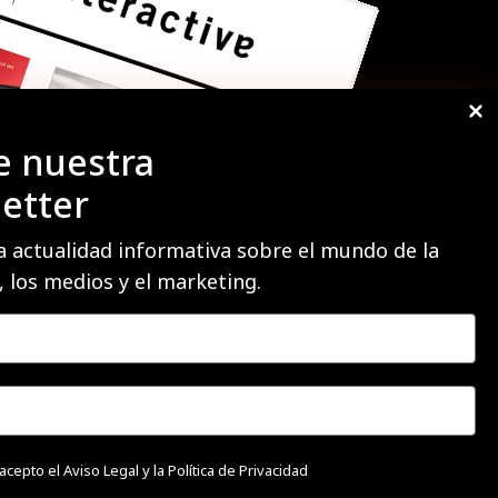
e nuestra
etter
a actualidad informativa sobre el mundo de la
ión y estudios
Medios
, los medios y el marketing.
ible pero cierto
Opinión
acional
Profesionales
 de las marcas a examen
Targets
s y ESG
Videos
 acepto el
Aviso Legal y la Política de Privacidad