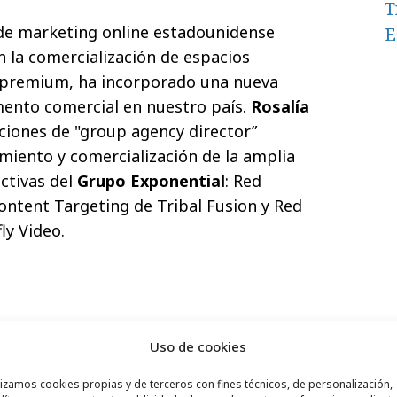
T
de marketing online estadounidense
E
n la comercialización de espacios
s premium, ha incorporado una nueva
mento comercial en nuestro país.
Rosalía
ciones de "g
roup agency director”
iento y comercialización de la amplia
ctivas del
Grupo Exponential
:
Red
ntent Targeting de Tribal Fusion
y
Red
ly Video.
Relaciones Públicas y Periodismo en la
Uso de cookies
n amplia experiencia en marketing y
lizamos cookies propias y de terceros con fines técnicos, de personalización,
esional de Rosalía en el sector off y online