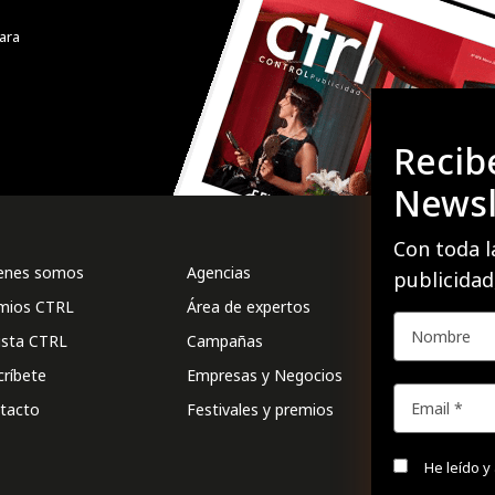
ara
Recib
Newsl
Con toda l
enes somos
Agencias
Formac
publicidad
mios CTRL
Área de expertos
Intang
ista CTRL
Campañas
Intern
críbete
Empresas y Negocios
La ESG
tacto
Festivales y premios
Marca
He leído y