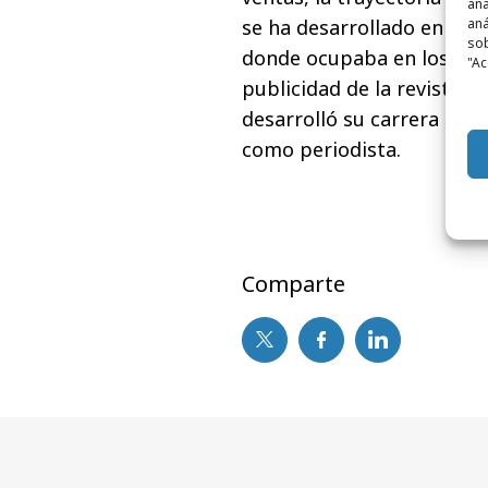
ana
se ha desarrollado en c
aná
sob
donde ocupaba en los seis
"Ac
publicidad de la revista El
desarrolló su carrera pro
como periodista.
Comparte