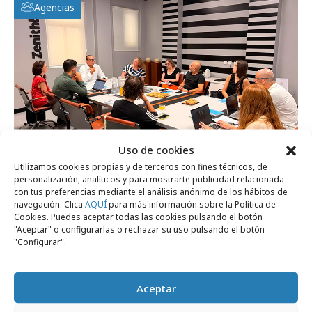
Agencias
Uso de cookies
Utilizamos cookies propias y de terceros con fines técnicos, de
personalización, analíticos y para mostrarte publicidad relacionada
viernes, 24 de julio 2026
con tus preferencias mediante el análisis anónimo de los hábitos de
El futuro del crecimiento y la eficacia del
navegación. Clica
AQUÍ
para más información sobre la Política de
Cookies. Puedes aceptar todas las cookies pulsando el botón
marketing
"Aceptar" o configurarlas o rechazar su uso pulsando el botón
"Configurar".
Profesionales
Aceptar