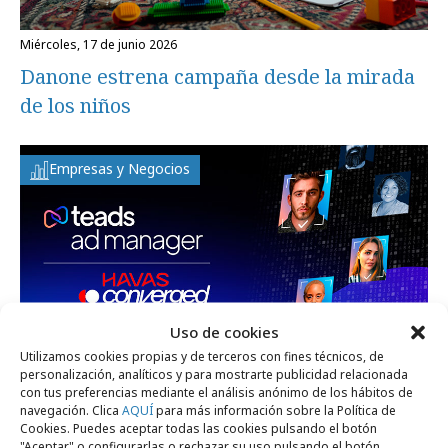
miércoles, 17 de junio 2026
Danone estrena campaña desde la mirada
de los niños
Empresas y Negocios
Uso de cookies
Utilizamos cookies propias y de terceros con fines técnicos, de
personalización, analíticos y para mostrarte publicidad relacionada
con tus preferencias mediante el análisis anónimo de los hábitos de
navegación. Clica
AQUÍ
para más información sobre la Política de
miércoles, 3 de junio 2026
Cookies. Puedes aceptar todas las cookies pulsando el botón
Teads integra su API de Audiencias con
"Aceptar" o configurarlas o rechazar su uso pulsando el botón